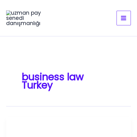
İçeriğe
atla
business law
Turkey